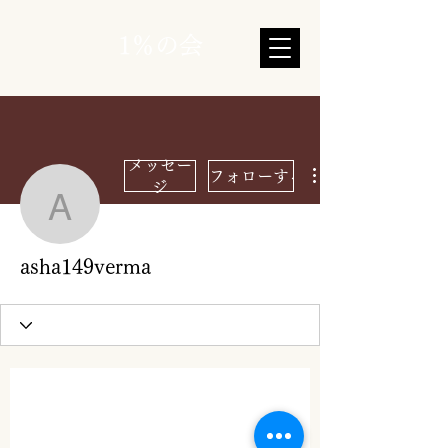
1％の会
メッセー
フォローする
ジ
asha149verma
asha149verma