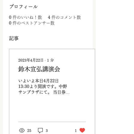
プロフィール
0
件のいいね！数
4
件のコメント数
0
件のベストアンサー数
記事
2023年4月22日
∙
1
分
鈴木宣弘講演会
いよいよ本日4月22日
13:30より開演です。中野
サンプラザにて。 当日券も
ございますのでお気軽に足
をお運びください。
https://suzukinobuhirokouenkai.hp.peraichi.com/
25
3
1