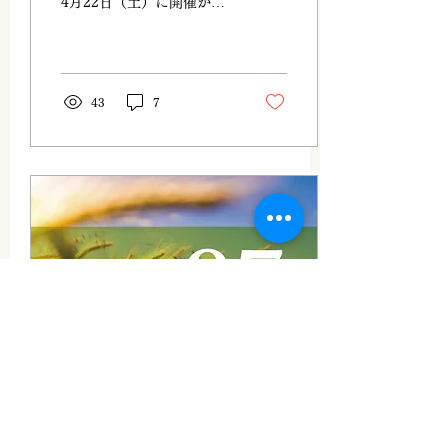
4月22日（土）に開催が迫
ってまいりました。 ペライ
チからもお申し込みできる
ようになりました。 まだの
方はお早めにお申し込みく
ださいませ。
43
7
2023年4月10日
∙
1
分