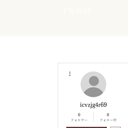
1％の会
その他
icvzjg4r69
0
0
フォロワー
フォロー中