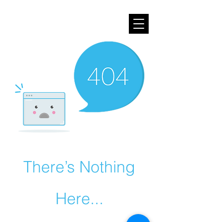
1％の会
There’s Nothing
Here...