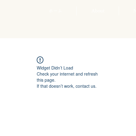
ホーム
About
Widget Didn’t Load
Check your internet and refresh
this page.
If that doesn’t work, contact us.