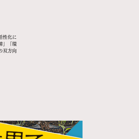
活性化に
障」「環
の双方向