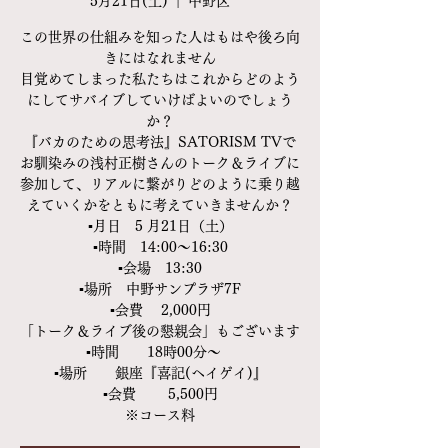
5月21日(土)
  |  
中野区
この世界の仕組みを知った人はもはや後ろ向
きにはなれません
目覚めてしまった私たちはこれからどのよう
にしてサバイブしていけばよいのでしょう
か？
『バカのための思考法』SATORISM TVで
お馴染みの浅村正樹さんのトーク＆ライブに
参加して、リアルに繋がりどのように乗り越
えていくかをともに考えていきませんか？
▪️月日 5 月21日（土）
▪️時間 14:00〜16:30
▪️会場 13:30
▪️場所 中野サンプラザ7F
▪️会費 2,000円
「トーク＆ライブ後の懇親会」もございます
▪️時間 18時00分〜
▪️場所 銀座『喜記(ヘイゲイ)』
▪️会費 5,500円
※コース料