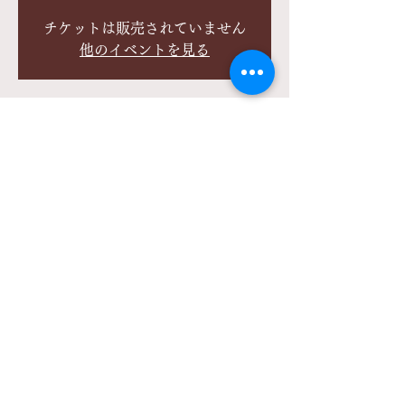
チケットは販売されていません
他のイベントを見る
日時・場所
2022年5月21日 14:00
中野区, 日本、〒164-8512 東京都中野区中
野４丁目１−１
このイベントをシェア
「目覚めた人」が支え合い、助け